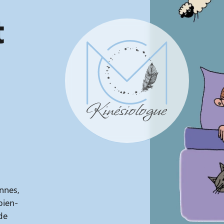
t
nnes,
bien-
 de