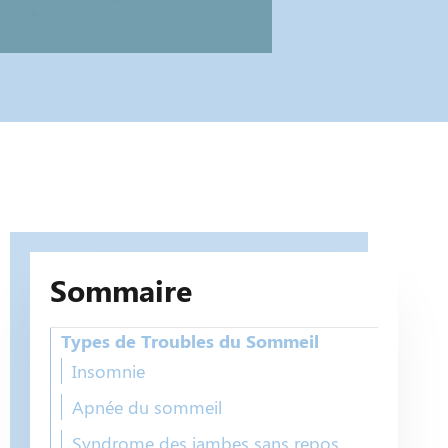
Sommaire
Types de Troubles du Sommeil
Insomnie
Apnée du sommeil
Syndrome des jambes sans repos